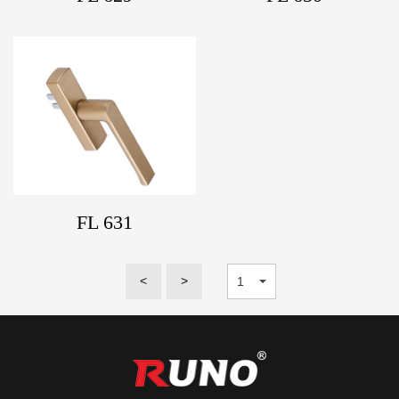
FL 631
<
>